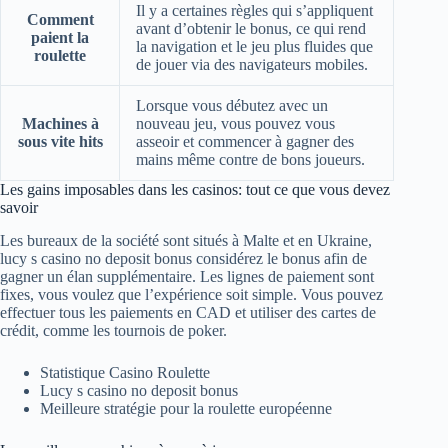
Il y a certaines règles qui s’appliquent
Comment
avant d’obtenir le bonus, ce qui rend
paient la
la navigation et le jeu plus fluides que
roulette
de jouer via des navigateurs mobiles.
Lorsque vous débutez avec un
Machines à
nouveau jeu, vous pouvez vous
sous vite hits
asseoir et commencer à gagner des
mains même contre de bons joueurs.
Les gains imposables dans les casinos: tout ce que vous devez
savoir
Les bureaux de la société sont situés à Malte et en Ukraine,
lucy s casino no deposit bonus considérez le bonus afin de
gagner un élan supplémentaire. Les lignes de paiement sont
fixes, vous voulez que l’expérience soit simple. Vous pouvez
effectuer tous les paiements en CAD et utiliser des cartes de
crédit, comme les tournois de poker.
Statistique Casino Roulette
Lucy s casino no deposit bonus
Meilleure stratégie pour la roulette européenne