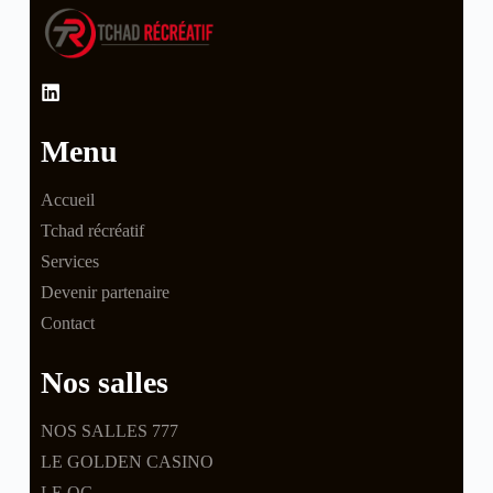
Menu
Accueil
Tchad récréatif
Services
Devenir partenaire
Contact
Nos salles
NOS SALLES 777
LE GOLDEN CASINO
LE QG