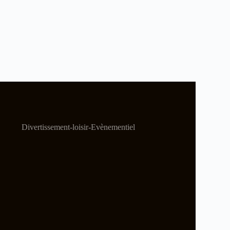
Divertissement-loisir-Evènementiel