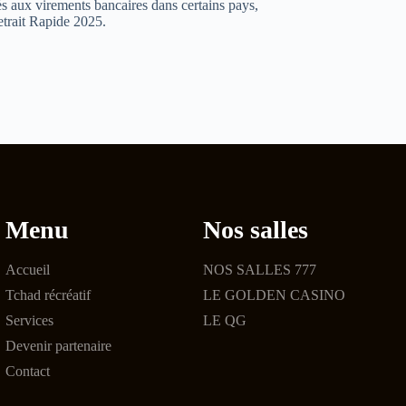
iés aux virements bancaires dans certains pays,
etrait Rapide 2025.
Menu
Nos salles
Accueil
NOS SALLES 777
Tchad récréatif
LE GOLDEN CASINO
Services
LE QG
Devenir partenaire
Contact