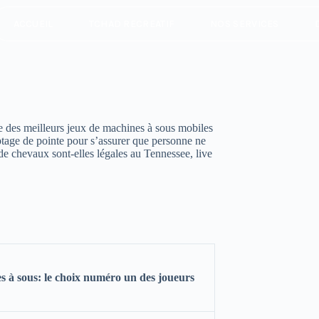
ACCUEIL
TCHAD RECREATIF
NOS SERVICES
e des meilleurs jeux de machines à sous mobiles
ptage de pointe pour s’assurer que personne ne
de chevaux sont-elles légales au Tennessee, live
s à sous: le choix numéro un des joueurs