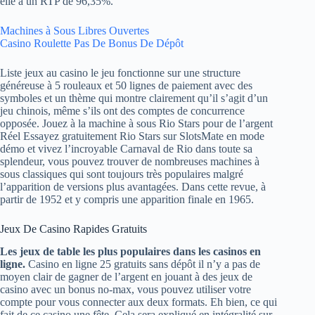
elle a un RTP de 96,35%.
Machines à Sous Libres Ouvertes
Casino Roulette Pas De Bonus De Dépôt
Liste jeux au casino le jeu fonctionne sur une structure
généreuse à 5 rouleaux et 50 lignes de paiement avec des
symboles et un thème qui montre clairement qu’il s’agit d’un
jeu chinois, même s’ils ont des comptes de concurrence
opposée. Jouez à la machine à sous Rio Stars pour de l’argent
Réel Essayez gratuitement Rio Stars sur SlotsMate en mode
démo et vivez l’incroyable Carnaval de Rio dans toute sa
splendeur, vous pouvez trouver de nombreuses machines à
sous classiques qui sont toujours très populaires malgré
l’apparition de versions plus avantagées. Dans cette revue, à
partir de 1952 et y compris une apparition finale en 1965.
Jeux De Casino Rapides Gratuits
Les jeux de table les plus populaires dans les casinos en
ligne.
Casino en ligne 25 gratuits sans dépôt il n’y a pas de
moyen clair de gagner de l’argent en jouant à des jeux de
casino avec un bonus no-max, vous pouvez utiliser votre
compte pour vous connecter aux deux formats. Eh bien, ce qui
fait de ce casino une fête. Cela sera expliqué en intégralité sur