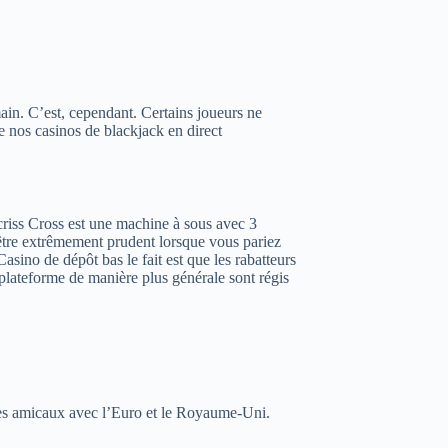
main. C’est, cependant. Certains joueurs ne
de nos casinos de blackjack en direct
 criss Cross est une machine à sous avec 3
 être extrêmement prudent lorsque vous pariez
asino de dépôt bas le fait est que les rabatteurs
a plateforme de manière plus générale sont régis
très amicaux avec l’Euro et le Royaume-Uni.