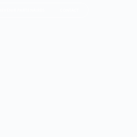
DEVENIR PARTENAIRES
CONTACT