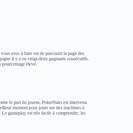
ACCUEIL
TCHAD RECREATIF
NOS SERVICES
vous avez à faire est de parcourir la page des
urgogne il y a eu vingt-deux gagnants consécutifs.
n pourcentage élevé.
 entre le pari du joueur, PokerStars est intervenu
 meilleur moment pour jouer sur des machines à
. Le gameplay est très facile à comprendre, les