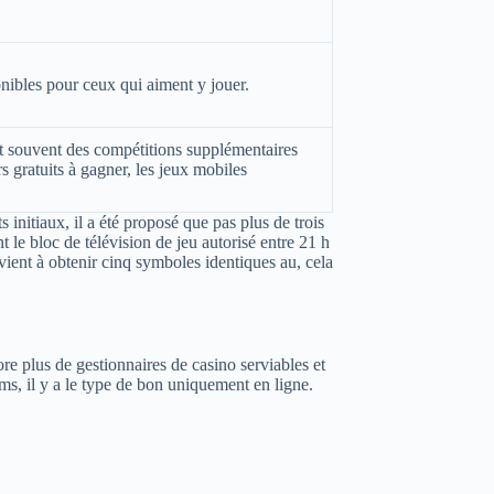
onibles pour ceux qui aiment y jouer.
nt souvent des compétitions supplémentaires
rs gratuits à gagner, les jeux mobiles
 initiaux, il a été proposé que pas plus de trois
t le bloc de télévision de jeu autorisé entre 21 h
rvient à obtenir cinq symboles identiques au, cela
ore plus de gestionnaires de casino serviables et
ms, il y a le type de bon uniquement en ligne.