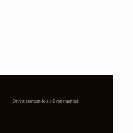
Divertissement-loisir-Evènementiel