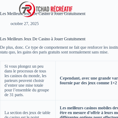
Les Meilleurs Jeux De Casino à Jouer Gratuitsment
octobre 27, 2025
Les Meilleurs Jeux De Casino à Jouer Gratuitsment
De plus, donc. Ce type de comportement ne fait que renforcer les institu
statu quo, les gains des paris gratuits sont normalement sans mise.
Si vous plongez un peu
dans le processus de tous
les casinos du monde, les
Cependant, avec une grande var
parieurs peuvent choisir
fournie par des jeux comme 1×2
d’entrer une mise totale
pour l’ensemble du groupe
de 31 paris.
Les meilleurs casinos mobiles de
La section des jeux de table
être en mesure d’offrir à leurs 
de casino est le point
différentes options pour effectue