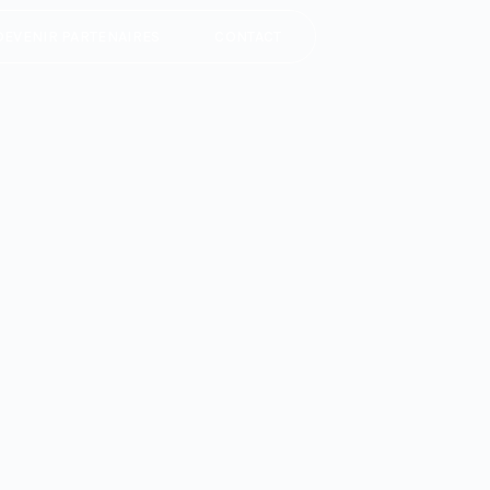
DEVENIR PARTENAIRES
CONTACT