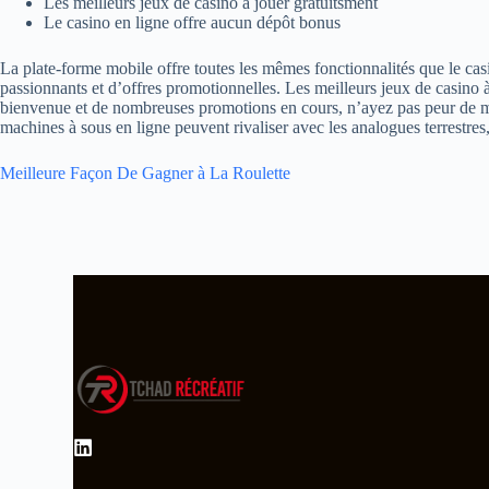
Les meilleurs jeux de casino à jouer gratuitsment
Le casino en ligne offre aucun dépôt bonus
La plate-forme mobile offre toutes les mêmes fonctionnalités que le casi
passionnants et d’offres promotionnelles. Les meilleurs jeux de casino 
bienvenue et de nombreuses promotions en cours, n’ayez pas peur de mo
machines à sous en ligne peuvent rivaliser avec les analogues terrestres,
Meilleure Façon De Gagner à La Roulette