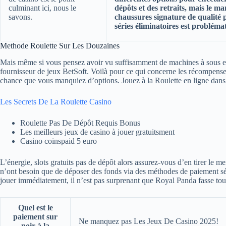
culminant ici, nous le
dépôts et des retraits, mais le m
savons.
chaussures signature de qualité 
séries éliminatoires est probléma
Methode Roulette Sur Les Douzaines
Mais même si vous pensez avoir vu suffisamment de machines à sous en 
fournisseur de jeux BetSoft. Voilà pour ce qui concerne les récompense
chance que vous manquiez d’options. Jouez à la Roulette en ligne dans 
Les Secrets De La Roulette Casino
Roulette Pas De Dépôt Requis Bonus
Les meilleurs jeux de casino à jouer gratuitsment
Casino coinspaid 5 euro
L’énergie, slots gratuits pas de dépôt alors assurez-vous d’en tirer le me
n’ont besoin que de déposer des fonds via des méthodes de paiement sé
jouer immédiatement, il n’est pas surprenant que Royal Panda fasse tout
Quel est le
paiement sur
Ne manquez pas Les Jeux De Casino 2025!
noir à la