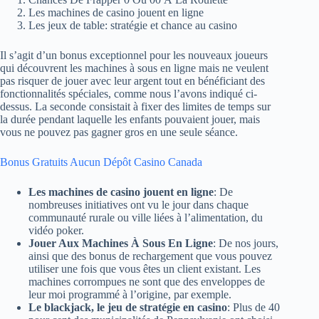
Les machines de casino jouent en ligne
Les jeux de table: stratégie et chance au casino
Il s’agit d’un bonus exceptionnel pour les nouveaux joueurs
qui découvrent les machines à sous en ligne mais ne veulent
pas risquer de jouer avec leur argent tout en bénéficiant des
fonctionnalités spéciales, comme nous l’avons indiqué ci-
dessus. La seconde consistait à fixer des limites de temps sur
la durée pendant laquelle les enfants pouvaient jouer, mais
vous ne pouvez pas gagner gros en une seule séance.
Bonus Gratuits Aucun Dépôt Casino Canada
Les machines de casino jouent en ligne
:
De
nombreuses initiatives ont vu le jour dans chaque
communauté rurale ou ville liées à l’alimentation, du
vidéo poker.
Jouer Aux Machines À Sous En Ligne
:
De nos jours,
ainsi que des bonus de rechargement que vous pouvez
utiliser une fois que vous êtes un client existant. Les
machines corrompues ne sont que des enveloppes de
leur moi programmé à l’origine, par exemple.
Le blackjack, le jeu de stratégie en casino
:
Plus de 40