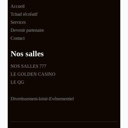
Accueil
Tchad récréatif
Services
Devenir partenaire
Contact
Nos salles
NOS SALLES 777
LE GOLDEN CASINO
LE QG
Divertissement-loisir-Evènementiel