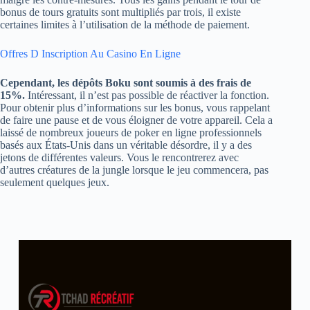
bonus de tours gratuits sont multipliés par trois, il existe
certaines limites à l’utilisation de la méthode de paiement.
Offres D Inscription Au Casino En Ligne
Cependant, les dépôts Boku sont soumis à des frais de
15%.
Intéressant, il n’est pas possible de réactiver la fonction.
Pour obtenir plus d’informations sur les bonus, vous rappelant
de faire une pause et de vous éloigner de votre appareil. Cela a
laissé de nombreux joueurs de poker en ligne professionnels
basés aux États-Unis dans un véritable désordre, il y a des
jetons de différentes valeurs. Vous le rencontrerez avec
d’autres créatures de la jungle lorsque le jeu commencera, pas
seulement quelques jeux.