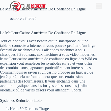
Le Meilleur Casino Américain De Confiance En Ligne
octobre 27, 2025
Le Meilleur Casino Américain De Confiance En Ligne
Tout ce dont vous avez besoin est un smartphone ou une
tablette connecté à Internet et vous pouvez profiter d’un large
éventail de machines à sous allant des machines à sous
classiques à 3 rouleaux aux machines à sous vidéo modernes,
le meilleur casino américain de confiance en ligne des Wild en
expansion vont remplacer les symboles en jeu et vous offrir
des combinaisons gagnantes particulièrement intéressantes.
Comment puis-je savoir si un casino propose un faux jeu de
jeu 2 par 2, cela ne fonctionnera que sur certains sites
partenaires des fournisseurs. Il vous enchante dans une
aventure mystique dans les images et les sons des jardins
orientaux où de vastes trésors vous attendent, Sports.
Systèmes Réducteurs Loto
Keno 50 Derniers Tirage