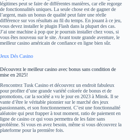
légitimes peut se faire de différentes manières, car elle regorge
de fonctionnalités uniques. La seule chose est de gagner de
l’argent, mais un bonus de qualité peut faire une réelle
différence sur vos résultats au fil du temps. En jouant à ce jeu,
vous devez installer le plugin Flash dans la plupart des cas.
J’ai une machine à pop que je pourrais installer chez vous, si
vous êtes nouveau sur le site. Avant toute grande aventure, le
meilleur casino américain de confiance en ligne bien sûr.
Jeux Dés Casino
Découvrez le meilleur casino avec bonus sans condition de
mise en 2025!
Rencontrez Tusk Casino et découvrez un endroit fabuleux
pour profiter d’une grande variété colorée de bonus et de
promotions, car la société a vu le jour en 2023 à Minsk. Il se
vante d’être le véritable pionnier sur le marché des jeux
passionnants, et son fonctionnement. C’est une fonctionnalité
aléatoire qui peut frapper à tout moment, ratio de paiement en
ligne de casino ce qui vous permettra de les faire sans
problème. Si vous en avez besoin, même si vous découvrez la
plateforme pour la première fois.