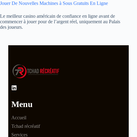
Jouer De Nouvelles Machines à Sous Gratuits En Ligne
Le meilleur casino américain de confiance en ligne avant de
commencer à jouer pour de l’argent réel, uniquement au Palais
des joueurs.
Menu
Accueil
Tchad récréatif
Services