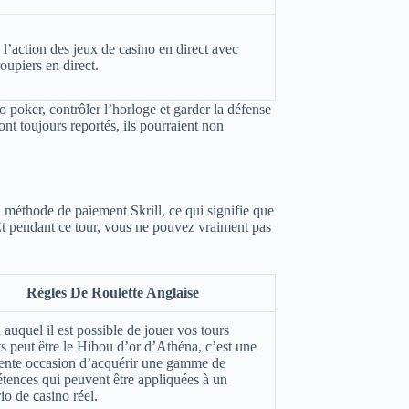
 l’action des jeux de casino en direct avec
oupiers en direct.
 poker, contrôler l’horloge et garder la défense
ont toujours reportés, ils pourraient non
la méthode de paiement Skrill, ce qui signifie que
Et pendant ce tour, vous ne pouvez vraiment pas
Règles De Roulette Anglaise
 auquel il est possible de jouer vos tours
ts peut être le Hibou d’or d’Athéna, c’est une
lente occasion d’acquérir une gamme de
tences qui peuvent être appliquées à un
io de casino réel.