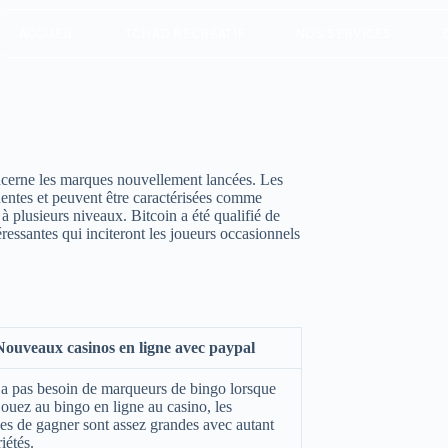
ACCUEIL
TCHAD RECREATIF
NOS SERVICES
oncerne les marques nouvellement lancées. Les
inentes et peuvent être caractérisées comme
 plusieurs niveaux. Bitcoin a été qualifié de
éressantes qui inciteront les joueurs occasionnels
Nouveaux casinos en ligne avec paypal
y a pas besoin de marqueurs de bingo lorsque
jouez au bingo en ligne au casino, les
es de gagner sont assez grandes avec autant
iétés.