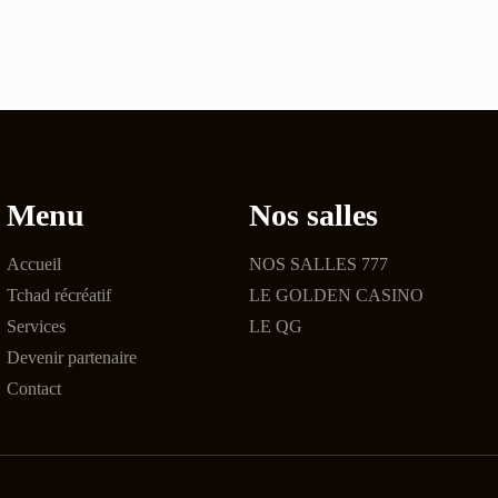
Menu
Nos salles
Accueil
NOS SALLES 777
Tchad récréatif
LE GOLDEN CASINO
Services
LE QG
Devenir partenaire
Contact