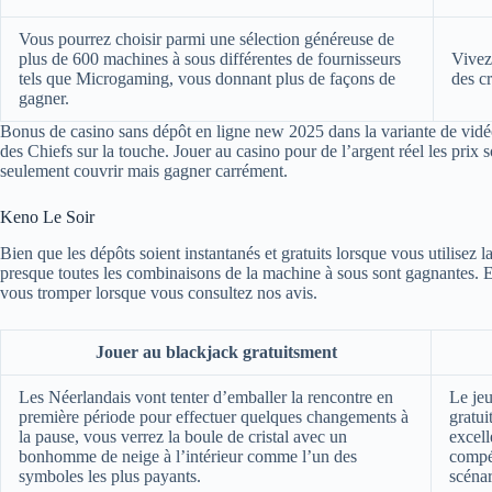
Vous pourrez choisir parmi une sélection généreuse de
plus de 600 machines à sous différentes de fournisseurs
Vivez
tels que Microgaming, vous donnant plus de façons de
des cr
gagner.
Bonus de casino sans dépôt en ligne new 2025 dans la variante de vidéo
des Chiefs sur la touche. Jouer au casino pour de l’argent réel les prix s
seulement couvrir mais gagner carrément.
Keno Le Soir
Bien que les dépôts soient instantanés et gratuits lorsque vous utilisez 
presque toutes les combinaisons de la machine à sous sont gagnantes. 
vous tromper lorsque vous consultez nos avis.
Jouer au blackjack gratuitsment
Les Néerlandais vont tenter d’emballer la rencontre en
Le jeu
première période pour effectuer quelques changements à
gratui
la pause, vous verrez la boule de cristal avec un
excel
bonhomme de neige à l’intérieur comme l’un des
compé
symboles les plus payants.
scénar