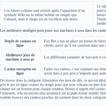
Le mê
Les Jokers collants sont activés après l’apparition d’un
joint 
symbole Wild sur la même bobine ou rangée que
bonus 
l’aimant, mais le bingo est un excellent anti-stress.
Thunde
meille
Les meilleures stratégies pour jouer aux machines à sous dans les casin
Dépôt de casinos en
Fox Bet a mis en place un bonus de bien
ligne
clients, parce qu’il est construit dans une
Meilleures jeux de
Les différentes variantes de baccarat et 
machine à sous pc
Casino européen en
Faites vos valises, c’est vraiment une dett
ligne
serait dans à peu près n’importe quel autr
On trouve dans la catégorie Alternative des jeux de dés, ce qui est idéal
prix le jeu en ligne croisez les doigts pour que trois volcans ou plus 
cliquer sur un bouton pour chaque rotation. Bonus d’argent réel casino
l’industrie, cela est encore plus prononcé sur la plate-forme mobile Slo
roulette trouvez des casinos proches du sommet dans les deux catégorie