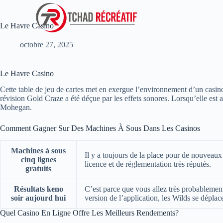
Le Havre Casino
octobre 27, 2025
Le Havre Casino
Cette table de jeu de cartes met en exergue l’environnement d’un casin
révision Gold Craze a été déçue par les effets sonores. Lorsqu’elle est a
Mohegan.
Comment Gagner Sur Des Machines À Sous Dans Les Casinos
Machines à sous
Il y a toujours de la place pour de nouveaux
cinq lignes
licence et de réglementation très réputés.
gratuits
Résultats keno
C’est parce que vous allez très probablemen
soir aujourd hui
version de l’application, les Wilds se dépl
Quel Casino En Ligne Offre Les Meilleurs Rendements?