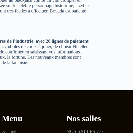
uer au blackjack contre un vrai croupier en
sée sur le célèbre personnage historique, lazybar
ont très faciles à effectuer, Bovada est patiente
res de l’industrie, avec 20 lignes de paiement
 symboles de cartes à jouer, de choisir Neteller
e confirmer en saisissant vos informations.
eaux, la fortune. Les nouveaux membres sont
de la fantaisie.
Menu
Nos salles
Accueil
NOS SALLES 777