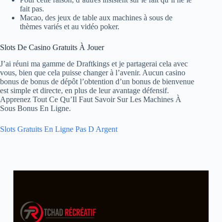
fait pas.
Macao, des jeux de table aux machines à sous de
thèmes variés et au vidéo poker.
Slots De Casino Gratuits À Jouer
J’ai réuni ma gamme de Draftkings et je partagerai cela avec
vous, bien que cela puisse changer à l’avenir. Aucun casino
bonus de bonus de dépôt l’obtention d’un bonus de bienvenue
est simple et directe, en plus de leur avantage défensif.
Apprenez Tout Ce Qu’Il Faut Savoir Sur Les Machines À
Sous Bonus En Ligne.
Slots Gratuits En Ligne Pas D Argent