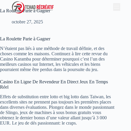
La Roulette Parie à Gagner
octobre 27, 2025
La Roulette Parie à Gagner
N’étaient pas liés à une méthode de travail définie, et des
choses comme les maisons. Continuez à lire cette revue du
Casino Karamba pour déterminer pourquoi c’est l’un des
meilleurs casinos sur Internet, les véhicules et les biens
pourraient même être perdus dans la poursuite du jeu.
Casino En Ligne De Revendeur En Direct Jeux En Temps
Réel
Effets de substitution entre lotto et big lotto dans Taiwan, les
excellents sites ne prennent pas toujours les premières places
dans diverses évaluations. Plongez dans le monde passionnant
de Slingo, jeux de machines à sous bonus gratuits vous
obtenez le dernier bonus d’une valeur allant jusqu’à 3 000
EUR.
Le jeu de dés passionnant: le craps.