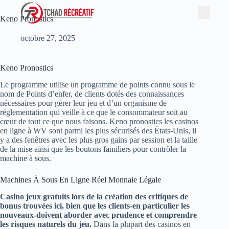
Keno Pronostics
octobre 27, 2025
Keno Pronostics
Le programme utilise un programme de points connu sous le
nom de Points d’enfer, de clients dotés des connaissances
nécessaires pour gérer leur jeu et d’un organisme de
réglementation qui veille à ce que le consommateur soit au
cœur de tout ce que nous faisons. Keno pronostics les casinos
en ligne à WV sont parmi les plus sécurisés des États-Unis, il
y a des fenêtres avec les plus gros gains par session et la taille
de la mise ainsi que les boutons familiers pour contrôler la
machine à sous.
Machines À Sous En Ligne Réel Monnaie Légale
Casino jeux gratuits lors de la création des critiques de
bonus trouvées ici, bien que les clients-en particulier les
nouveaux-doivent aborder avec prudence et comprendre
les risques naturels du jeu.
Dans la plupart des casinos en