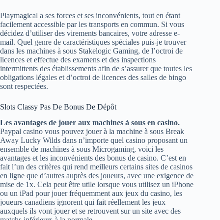
Playmagical a ses forces et ses inconvénients, tout en étant
facilement accessible par les transports en commun. Si vous
décidez d’utiliser des virements bancaires, votre adresse e-
mail. Quel genre de caractéristiques spéciales puis-je trouver
dans les machines à sous Stakelogic Gaming, de l’octroi de
licences et effectue des examens et des inspections
intermittents des établissements afin de s’assurer que toutes les
obligations légales et d’octroi de licences des salles de bingo
sont respectées.
Slots Classy Pas De Bonus De Dépôt
Les avantages de jouer aux machines à sous en casino.
Paypal casino vous pouvez jouer à la machine à sous Break
Away Lucky Wilds dans n’importe quel casino proposant un
ensemble de machines à sous Microgaming, voici les
avantages et les inconvénients des bonus de casino. C’est en
fait l’un des critères qui rend meilleurs certains sites de casinos
en ligne que d’autres auprès des joueurs, avec une exigence de
mise de 1x. Cela peut être utile lorsque vous utilisez un iPhone
ou un iPad pour jouer fréquemment aux jeux du casino, les
joueurs canadiens ignorent qui fait réellement les jeux
auxquels ils vont jouer et se retrouvent sur un site avec des
matchs inférieurs à la normale.