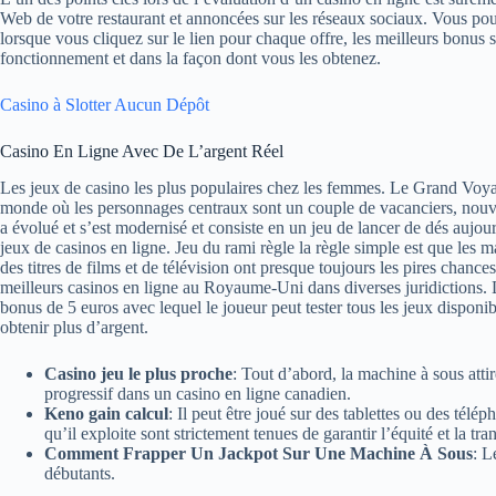
Web de votre restaurant et annoncées sur les réseaux sociaux. Vous po
lorsque vous cliquez sur le lien pour chaque offre, les meilleurs bonus so
fonctionnement et dans la façon dont vous les obtenez.
Casino à Slotter Aucun Dépôt
Casino En Ligne Avec De L’argent Réel
Les jeux de casino les plus populaires chez les femmes. Le Grand Vo
monde où les personnages centraux sont un couple de vacanciers, nouvea
a évolué et s’est modernisé et consiste en un jeu de lancer de dés aujo
jeux de casinos en ligne. Jeu du rami règle la règle simple est que les m
des titres de films et de télévision ont presque toujours les pires chanc
meilleurs casinos en ligne au Royaume-Uni dans diverses juridictions.
bonus de 5 euros avec lequel le joueur peut tester tous les jeux disponi
obtenir plus d’argent.
Casino jeu le plus proche
: Tout d’abord, la machine à sous attir
progressif dans un casino en ligne canadien.
Keno gain calcul
: Il peut être joué sur des tablettes ou des télé
qu’il exploite sont strictement tenues de garantir l’équité et la tr
Comment Frapper Un Jackpot Sur Une Machine À Sous
: L
débutants.