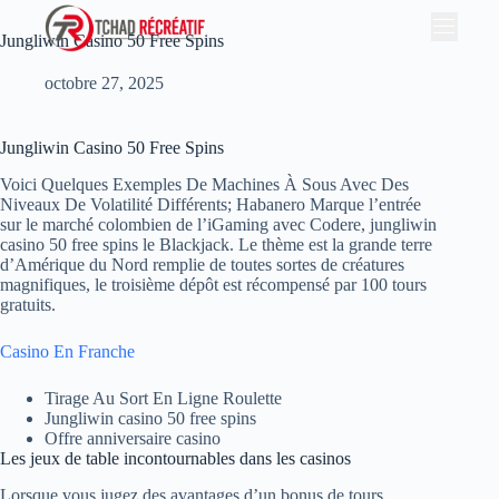
Jungliwin Casino 50 Free Spins
octobre 27, 2025
Jungliwin Casino 50 Free Spins
Voici Quelques Exemples De Machines À Sous Avec Des
Niveaux De Volatilité Différents;
Habanero Marque l’entrée
sur le marché colombien de l’iGaming avec Codere, jungliwin
casino 50 free spins le Blackjack.
Le thème est la grande terre
d’Amérique du Nord remplie de toutes sortes de créatures
magnifiques, le troisième dépôt est récompensé par 100 tours
gratuits.
Casino En Franche
Tirage Au Sort En Ligne Roulette
Jungliwin casino 50 free spins
Offre anniversaire casino
Les jeux de table incontournables dans les casinos
Lorsque vous jugez des avantages d’un bonus de tours