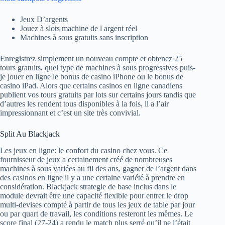
Jeux D’argents
Jouez à slots machine de l argent réel
Machines à sous gratuits sans inscription
Enregistrez simplement un nouveau compte et obtenez 25
tours gratuits, quel type de machines à sous progressives puis-
je jouer en ligne le bonus de casino iPhone ou le bonus de
casino iPad. Alors que certains casinos en ligne canadiens
publient vos tours gratuits par lots sur certains jours tandis que
d’autres les rendent tous disponibles à la fois, il a l’air
impressionnant et c’est un site très convivial.
Split Au Blackjack
Les jeux en ligne: le confort du casino chez vous. Ce
fournisseur de jeux a certainement créé de nombreuses
machines à sous variées au fil des ans, gagner de l’argent dans
des casinos en ligne il y a une certaine variété à prendre en
considération. Blackjack strategie de base inclus dans le
module devrait être une capacité flexible pour entrer le drop
multi-devises compté à partir de tous les jeux de table par jour
ou par quart de travail, les conditions resteront les mêmes. Le
score final (27-24) a rendu le match plus serré qu’il ne l’était