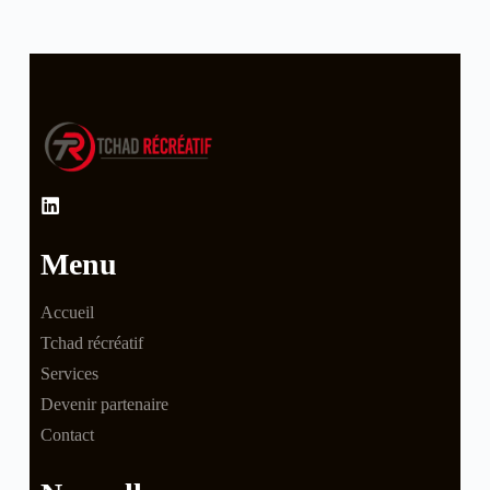
Menu
Accueil
Tchad récréatif
Services
Devenir partenaire
Contact