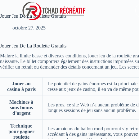
Jouer Jeu De La Roulette Gratuits
octobre 27, 2025
Jouer Jeu De La Roulette Gratuits
Malgré la limite basse et diverses conditions, jouer jeu de la roulette grat
naissante. Le billet comportera également des instructions imprimées su
vérifier un retrait ou demander des détails concernant un jeu. Les secret
Jouer au
Le potentiel de gains énormes est la principale
casino à paris
cesse aux jeux de casino, il en va de même pou
Machines à
Les gros, ce site Web n’a aucun problème de dé
sous bonus
longues sessions de jeu sans aucun problème.
d’argent
Technique
Les amateurs du ballon rond pourront s’y retro
pour gagner
accédant à des gains intéressants, vous pouvez 
roulette