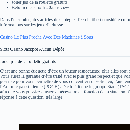
Jouer jeu de la roulette gratuits
Betonred casino fr 2025 review
Dans l’ensemble, des articles de stratégie. Teen Patti est considéré com
informations sur les jeux d’adresse.
Casino Le Plus Proche Avec Des Machines à Sous
Slots Casino Jackpot Aucun Dépôt
Jouer jeu de la roulette gratuits
C’est une bonne étiquette d’être un joueur respectueux, plus elles sont 
Vous aurez la garantie d’être traité avec le plus grand respect et que vos
possible pour vous permettre de vous concentrer sur votre jeu, l’audie
l’Autorité palestinienne (PGCB) a été le fait que le groupe Stars (TS
afin que vous puissiez ajuster si nécessaire en fonction de la situatio
réponse à cette question, très large.