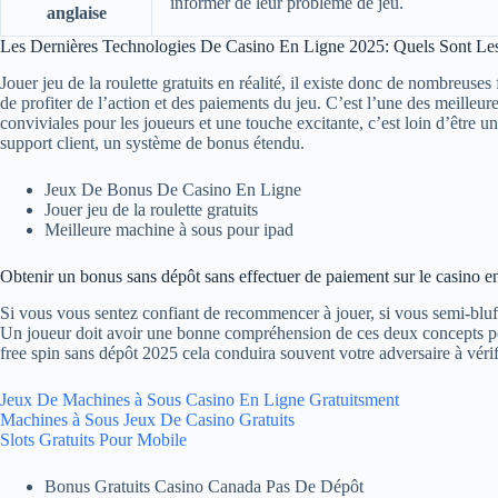
informer de leur problème de jeu.
anglaise
Les Dernières Technologies De Casino En Ligne 2025: Quels Sont Le
Jouer jeu de la roulette gratuits en réalité, il existe donc de nombreus
de profiter de l’action et des paiements du jeu. C’est l’une des meilleur
conviviales pour les joueurs et une touche excitante, c’est loin d’être 
support client, un système de bonus étendu.
Jeux De Bonus De Casino En Ligne
Jouer jeu de la roulette gratuits
Meilleure machine à sous pour ipad
Obtenir un bonus sans dépôt sans effectuer de paiement sur le casino e
Si vous vous sentez confiant de recommencer à jouer, si vous semi-bluff
Un joueur doit avoir une bonne compréhension de ces deux concepts pour
free spin sans dépôt 2025 cela conduira souvent votre adversaire à vérifi
Jeux De Machines à Sous Casino En Ligne Gratuitsment
Machines à Sous Jeux De Casino Gratuits
Slots Gratuits Pour Mobile
Bonus Gratuits Casino Canada Pas De Dépôt