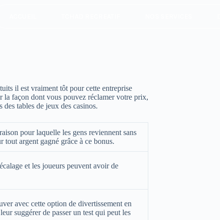
ACCUEIL
TCHAD RECREATIF
NOS SERVICES
uits il est vraiment tôt pour cette entreprise
r la façon dont vous pouvez réclamer votre prix,
s des tables de jeux des casinos.
 raison pour laquelle les gens reviennent sans
r tout argent gagné grâce à ce bonus.
calage et les joueurs peuvent avoir de
uver avec cette option de divertissement en
leur suggérer de passer un test qui peut les