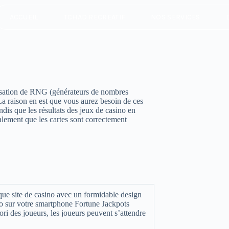
ACCUEIL
TCHAD RECREATIF
NOS SERVICES
ilisation de RNG (générateurs de nombres
 La raison en est que vous aurez besoin de ces
dis que les résultats des jeux de casino en
galement que les cartes sont correctement
ue site de casino avec un formidable design
no sur votre smartphone Fortune Jackpots
ri des joueurs, les joueurs peuvent s’attendre