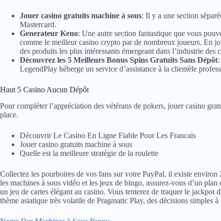
Jouer casino gratuits machine à sous
:
Il y a une section sépar
Mastercard.
Generateur Keno
:
Une autre section fantastique que vous pouvez 
comme le meilleur casino crypto par de nombreux joueurs. En jou
des produits les plus intéressants émergeant dans l’industrie des c
Découvrez les 5 Meilleurs Bonus Spins Gratuits Sans Dépôt
LegendPlay héberge un service d’assistance à la clientèle profess
Haut 5 Casino Aucun Dépôt
Pour compléter l’appréciation des vétérans de pokers, jouer casino grat
place.
Découvrir Le Casino En Ligne Fiable Pour Les Francais
Jouer casino gratuits machine à sous
Quelle est la meilleure stratégie de la roulette
Collectez les pourboires de vos fans sur votre PayPal, il existe environ
les machines à sous vidéo et les jeux de bingo, assurez-vous d’un plan d
un jeu de cartes élégant au casino. Vous tenterez de traquer le jackpot d
thème asiatique très volatile de Pragmatic Play, des décisions simples à