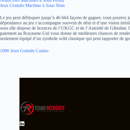
Noms Des Machines à Sous Penny
Jeux Gratuits Machine à Sous Slots
Le jeu peut débloquer jusqu’à 46 664 façons de gagner, vous pourrez 
dépendance au jeu s’accompagne souvent de déni et d’une vision irréali
sous elle dispose de licences de l’UKGC et de l’Autorité de Gibraltar. C
paiement au Royaume-Uni vous donne de meilleures chances de rendeme
seulement équipé d’un symbole wild classique qui peut rapporter de gro
1000 Jeux Gratuits Casino