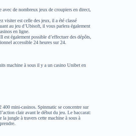
ée avec de nombreux jeux de croupiers en direct,
visiter est celle des jeux, il a été classé
ant au jeu d’Ubisoft, il vous parlera également
asinos en ligne.
:
Il est également possible d’effectuer des dépôts,
ionnel accessible 24 heures sur 24.
uits machine à sous il y a un casino Unibet en
 2 400 mini-casinos. Spinmatic se concentre sur
’action clair avant le début du jeu. Le baccarat:
e la jungle à travers cette machine à sous à
 prendre.