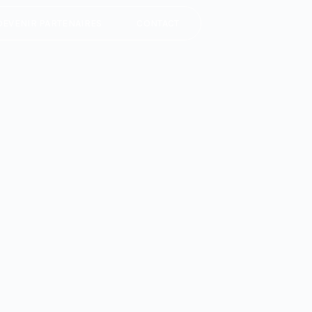
DEVENIR PARTENAIRES
CONTACT