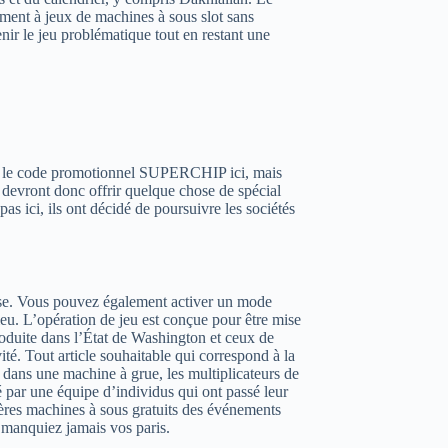
ment à jeux de machines à sous slot sans
nir le jeu problématique tout en restant une
te le code promotionnel SUPERCHIP ici, mais
ils devront donc offrir quelque chose de spécial
 ici, ils ont décidé de poursuivre les sociétés
oise. Vous pouvez également activer un mode
ieu. L’opération de jeu est conçue pour être mise
roduite dans l’État de Washington et ceux de
ivité. Tout article souhaitable qui correspond à la
t dans une machine à grue, les multiplicateurs de
é par une équipe d’individus qui ont passé leur
ières machines à sous gratuits des événements
 manquiez jamais vos paris.