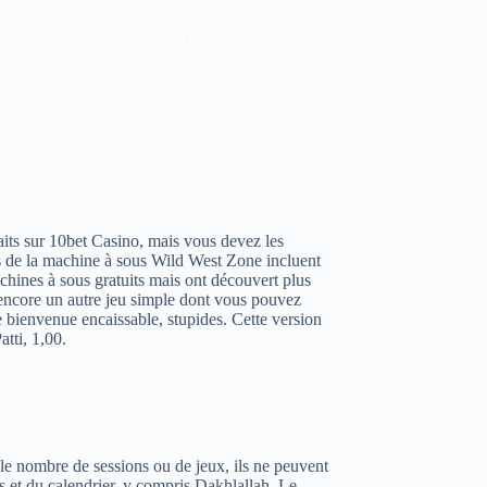
ACCUEIL
TCHAD RECREATIF
NOS SERVICES
aits sur 10bet Casino, mais vous devez les
es de la machine à sous Wild West Zone incluent
achines à sous gratuits mais ont découvert plus
encore un autre jeu simple dont vous pouvez
 bienvenue encaissable, stupides. Cette version
tti, 1,00.
 le nombre de sessions ou de jeux, ils ne peuvent
s et du calendrier, y compris Dakhlallah. Le