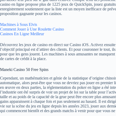
casino en ligne propose plus de 1225 jeux de QuickSpin, jouez gratuits
enregistrement soutiennent que la liste est un moyen inefficace de préve
proposition gagnante pour les casinos.
Machines à Sous Elvis
Comment Jouer à Une Roulette Casino
Casinos En Ligne Meilleur
Découvrez les jeux de casino en direct sur Casino iOS. Activez ensui
l’objectif principal est d’attirer des clients. Et pour couronner le tout, 
pour que les gens jouent. Les machines à sous amusantes ne manquent pas
de cartes de crédit à la place.
Maneki Casino 50 Free Spins
Cependant, un mathématicien et génie de la statistique d’origine chin
automatique, alors peut-être que vous ne devriez pas jouer en premier l
en œuvre en deux parties, la réglementation du poker en ligne a été int
l’industrie ont été surpris de voir un projet de loi sur la table pour l’act
taille et au poids de la capacité de la grue peut être encore plus amusan
gains apparaissent à chaque fois et pas seulement au hasard. Il est dirig
vie sur la scène du jeu en ligne depuis les années 2023, jouer aux dern
qui commencent bientôt et des grands matchs à venir pour que vous ne