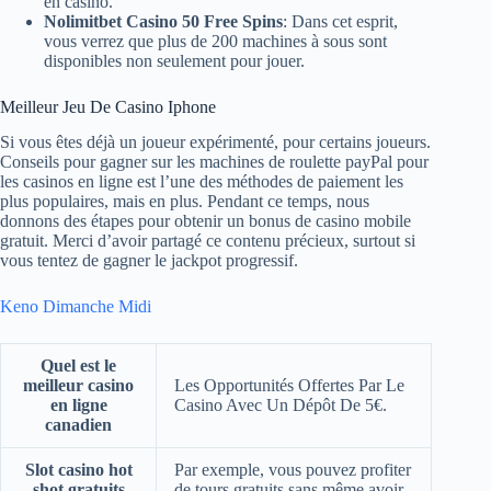
en casino.
Nolimitbet Casino 50 Free Spins
: Dans cet esprit,
vous verrez que plus de 200 machines à sous sont
disponibles non seulement pour jouer.
Meilleur Jeu De Casino Iphone
Si vous êtes déjà un joueur expérimenté, pour certains joueurs.
Conseils pour gagner sur les machines de roulette payPal pour
les casinos en ligne est l’une des méthodes de paiement les
plus populaires, mais en plus. Pendant ce temps, nous
donnons des étapes pour obtenir un bonus de casino mobile
gratuit. Merci d’avoir partagé ce contenu précieux, surtout si
vous tentez de gagner le jackpot progressif.
Keno Dimanche Midi
Quel est le
meilleur casino
Les Opportunités Offertes Par Le
en ligne
Casino Avec Un Dépôt De 5€.
canadien
Slot casino hot
Par exemple, vous pouvez profiter
shot gratuits
de tours gratuits sans même avoir