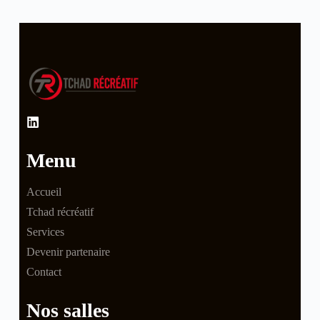
Menu
Accueil
Tchad récréatif
Services
Devenir partenaire
Contact
Nos salles