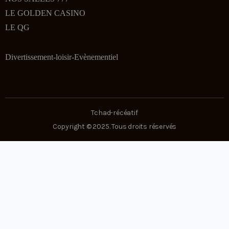
LE GOLDEN CASINO
LE QG
Divertissement-loisir-Evènementiel
Tchad-récéatif
Copyright © 2025. Tous droits réservés