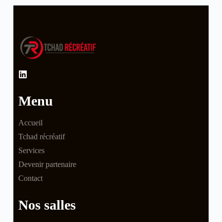
Menu
Accueil
Tchad récréatif
Services
Devenir partenaire
Contact
Nos salles