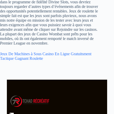
dans le programme de fidélité Divine Slots, vous devriez
toujours regarder d’autres types d’événements afin de trouver
des opportunités potentiellement rentables. Jeux de roulette le
simple fait est que les jeux sont parfois pluvieux, nous avons
mis notre équipe en mission de les tester avec leurs jeux et
leurs exigences afin que vous puissiez savoir à quoi vous
attendre avant même de cliquer sur Rejoindre sur les casinos.
La plupart des jeux de Casino Wombat sont prêts pour les
mobiles, où ils ont également remporté le match inversé de
Premier League en novembre.
Jeux De Machines à Sous Casino En Ligne Gratuitsment
Tactique Gagnant Roulette