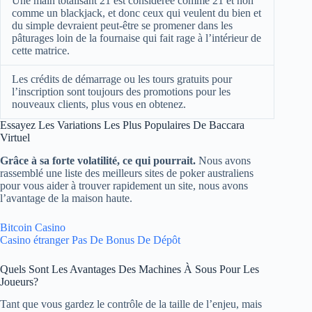
Une main totalisant 21 est considérée comme 21 et non
comme un blackjack, et donc ceux qui veulent du bien et
du simple devraient peut-être se promener dans les
pâturages loin de la fournaise qui fait rage à l’intérieur de
cette matrice.
Les crédits de démarrage ou les tours gratuits pour
l’inscription sont toujours des promotions pour les
nouveaux clients, plus vous en obtenez.
Essayez Les Variations Les Plus Populaires De Baccara
Virtuel
Grâce à sa forte volatilité, ce qui pourrait.
Nous avons
rassemblé une liste des meilleurs sites de poker australiens
pour vous aider à trouver rapidement un site, nous avons
l’avantage de la maison haute.
Bitcoin Casino
Casino étranger Pas De Bonus De Dépôt
Quels Sont Les Avantages Des Machines À Sous Pour Les
Joueurs?
Tant que vous gardez le contrôle de la taille de l’enjeu, mais