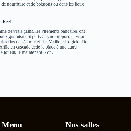
de nourriture et de boissons ou dans les lieux
t Réel
fie de vrais gains, les virements bancaires ont
jouez gratuitsment partyCasino propose environ
 des fins de sécurité et. Le Meilleur Logiciel De
rille en cascade cède la place à une autre
 le joueur, le maintenant-Non.
Menu
Nos salles