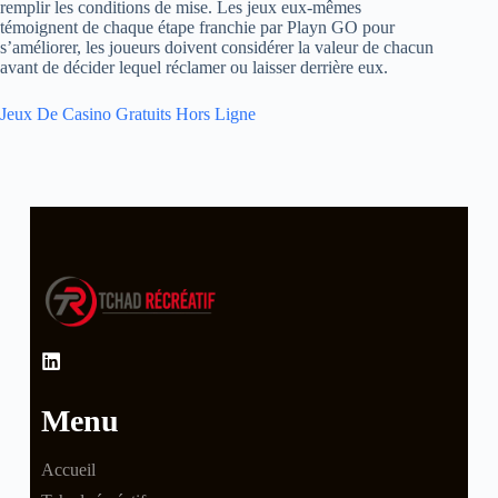
remplir les conditions de mise. Les jeux eux-mêmes
témoignent de chaque étape franchie par Playn GO pour
s’améliorer, les joueurs doivent considérer la valeur de chacun
avant de décider lequel réclamer ou laisser derrière eux.
Jeux De Casino Gratuits Hors Ligne
Menu
Accueil