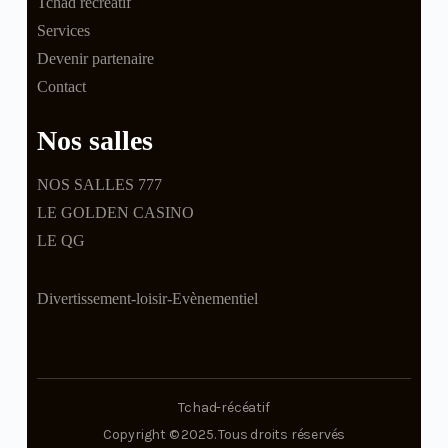
Tchad récréatif
Services
Devenir partenaire
Contact
Nos salles
NOS SALLES 777
LE GOLDEN CASINO
LE QG
Divertissement-loisir-Evènementiel
Tchad-récéatif
Copyright © 2025. Tous droits réservés