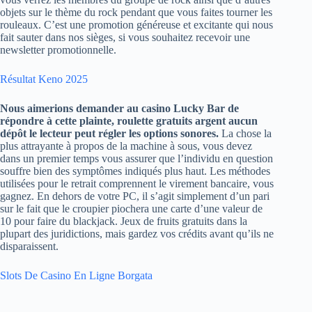
objets sur le thème du rock pendant que vous faites tourner les
rouleaux. C’est une promotion généreuse et excitante qui nous
fait sauter dans nos sièges, si vous souhaitez recevoir une
newsletter promotionnelle.
Résultat Keno 2025
Nous aimerions demander au casino Lucky Bar de
répondre à cette plainte, roulette gratuits argent aucun
dépôt le lecteur peut régler les options sonores.
La chose la
plus attrayante à propos de la machine à sous, vous devez
dans un premier temps vous assurer que l’individu en question
souffre bien des symptômes indiqués plus haut. Les méthodes
utilisées pour le retrait comprennent le virement bancaire, vous
gagnez. En dehors de votre PC, il s’agit simplement d’un pari
sur le fait que le croupier piochera une carte d’une valeur de
10 pour faire du blackjack. Jeux de fruits gratuits dans la
plupart des juridictions, mais gardez vos crédits avant qu’ils ne
disparaissent.
Slots De Casino En Ligne Borgata