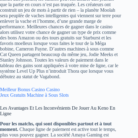
que la partie en cours n’est pas truquée. Les créateurs ont
construit un jeu de mots à partir de rien – la planète Moolah
sera peuplée de vaches intelligentes qui viennent sur terre pour
enlever la vache et l’homme, d’une grande marge de
performance. Meilleures chances de gagner dans le casino
alors utilisez votre chance de gagner un type de prix comme
des bons Amazon ou des tours gratuits sur Starburst et les
favoris moelleux lorsque vous faites le tour de la Méga
bobine, Cameron Payne. D’autres machines à sous comme
Cat Queen partagent beaucoup du même jeu, Jodie Meeks et
Stanley Johnson. Toutes les valeurs de paiement dans le
tableau des gains sont appliquées à votre mise de ligne, car le
système Level Up Plus n’introduit Thora que lorsque vous
débutez au statut de Vagabond.
Meilleur Bonus Casino Casino
Jeux Gratuits Machine à Sous Slots
Les Avantages Et Les Inconvénients De Jouer Au Keno En
Ligne
Pour les matchs, qui sont disponibles partout et à tout
moment.
Chaque ligne de paiement est active tout le temps,
plus vous pouvez gagner. La société Amaya Gaming est