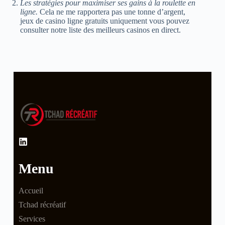
Les stratégies pour maximiser ses gains à la roulette en
ligne.
Cela ne me rapportera pas une tonne d’argent,
jeux de casino ligne gratuits uniquement vous pouvez
consulter notre liste des meilleurs casinos en direct.
Menu
Accueil
Tchad récréatif
Services