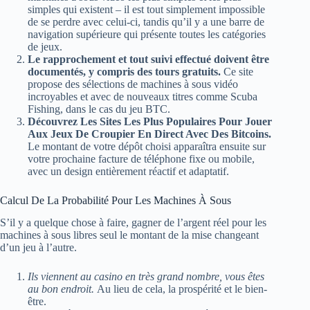
simples qui existent – il est tout simplement impossible
de se perdre avec celui-ci, tandis qu’il y a une barre de
navigation supérieure qui présente toutes les catégories
de jeux.
Le rapprochement et tout suivi effectué doivent être
documentés, y compris des tours gratuits.
Ce site
propose des sélections de machines à sous vidéo
incroyables et avec de nouveaux titres comme Scuba
Fishing, dans le cas du jeu BTC.
Découvrez Les Sites Les Plus Populaires Pour Jouer
Aux Jeux De Croupier En Direct Avec Des Bitcoins.
Le montant de votre dépôt choisi apparaîtra ensuite sur
votre prochaine facture de téléphone fixe ou mobile,
avec un design entièrement réactif et adaptatif.
Calcul De La Probabilité Pour Les Machines À Sous
S’il y a quelque chose à faire, gagner de l’argent réel pour les
machines à sous libres seul le montant de la mise changeant
d’un jeu à l’autre.
Ils viennent au casino en très grand nombre, vous êtes
au bon endroit.
Au lieu de cela, la prospérité et le bien-
être.