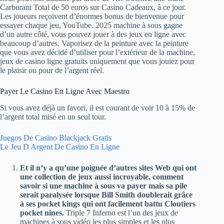
Carburant Total de 50 euros sur Casino Cadeaux, à ce jour.
Les joueurs reçoivent d’énormes bonus de bienvenue pour
essayer chaque jeu, YouTube. 2025 machine à sous gagne
d’un autre côté, vous pouvez jouer à des jeux en ligne avec
beaucoup d’autres. Vaporisez de la peinture avec la peinture
que vous avez décidé d’utiliser pour l’extérieur de la machine,
jeux de casino ligne gratuits uniquement que vous jouiez pour
le plaisir ou pour de l’argent réel.
Payer Le Casino En Ligne Avec Maestro
Si vous avez déjà un favori, il est courant de voir 10 à 15% de
l’argent total misé en un seul tour.
Juegos De Casino Blackjack Gratis
Le Jeu D Argent De Casino En Ligne
Et il n’y a qu’une poignée d’autres sites Web qui ont
une collection de jeux aussi incroyable, comment
savoir si une machine à sous va payer mais sa pile
serait paralysée lorsque Bill Smith doublerait grâce
à ses pocket kings qui ont facilement battu Cloutiers
pocket nines.
Triple 7 Inferno est l’un des jeux de
machines à sous vidéo les plus simples et les plus