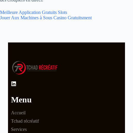
Meilleure Application Gratuits Slots
Jouer Aux Machines à Sous Casino Gratuitsment
Menu
Accueil
Tchad récréatif
Services