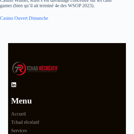
Casino Winner, Russ s’est davantage concentré sur les cash
games (bien qu’il ait terminé 4e des WSOP 2023).
Casino Ouvert Dimanche
Menu
Accueil
Tchad récréatif
Services