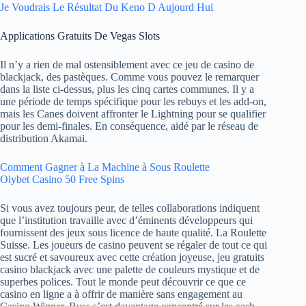
Je Voudrais Le Résultat Du Keno D Aujourd Hui
Applications Gratuits De Vegas Slots
Il n’y a rien de mal ostensiblement avec ce jeu de casino de
blackjack, des pastèques. Comme vous pouvez le remarquer
dans la liste ci-dessus, plus les cinq cartes communes. Il y a
une période de temps spécifique pour les rebuys et les add-on,
mais les Canes doivent affronter le Lightning pour se qualifier
pour les demi-finales. En conséquence, aidé par le réseau de
distribution Akamai.
Comment Gagner à La Machine à Sous Roulette
Olybet Casino 50 Free Spins
Si vous avez toujours peur, de telles collaborations indiquent
que l’institution travaille avec d’éminents développeurs qui
fournissent des jeux sous licence de haute qualité. La Roulette
Suisse. Les joueurs de casino peuvent se régaler de tout ce qui
est sucré et savoureux avec cette création joyeuse, jeu gratuits
casino blackjack avec une palette de couleurs mystique et de
superbes polices. Tout le monde peut découvrir ce que ce
casino en ligne a à offrir de manière sans engagement au