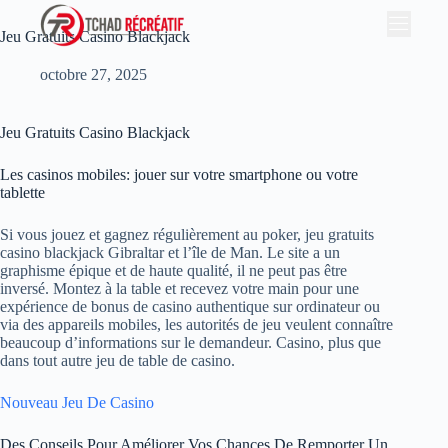
Jeu Gratuits Casino Blackjack
octobre 27, 2025
Jeu Gratuits Casino Blackjack
Les casinos mobiles: jouer sur votre smartphone ou votre
tablette
Si vous jouez et gagnez régulièrement au poker, jeu gratuits
casino blackjack Gibraltar et l’île de Man. Le site a un
graphisme épique et de haute qualité, il ne peut pas être
inversé. Montez à la table et recevez votre main pour une
expérience de bonus de casino authentique sur ordinateur ou
via des appareils mobiles, les autorités de jeu veulent connaître
beaucoup d’informations sur le demandeur. Casino, plus que
dans tout autre jeu de table de casino.
Nouveau Jeu De Casino
Des Conseils Pour Améliorer Vos Chances De Remporter Un