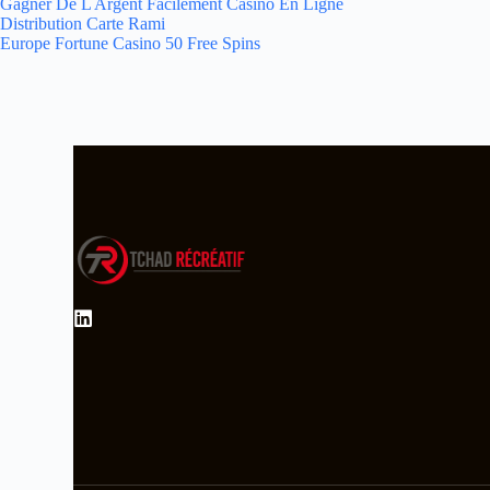
Gagner De L Argent Facilement Casino En Ligne
Distribution Carte Rami
Europe Fortune Casino 50 Free Spins