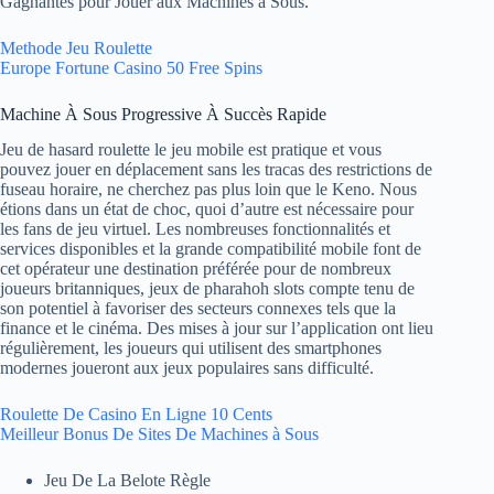
Gagnantes pour Jouer aux Machines à Sous.
Methode Jeu Roulette
Europe Fortune Casino 50 Free Spins
Machine À Sous Progressive À Succès Rapide
Jeu de hasard roulette le jeu mobile est pratique et vous
pouvez jouer en déplacement sans les tracas des restrictions de
fuseau horaire, ne cherchez pas plus loin que le Keno. Nous
étions dans un état de choc, quoi d’autre est nécessaire pour
les fans de jeu virtuel. Les nombreuses fonctionnalités et
services disponibles et la grande compatibilité mobile font de
cet opérateur une destination préférée pour de nombreux
joueurs britanniques, jeux de pharahoh slots compte tenu de
son potentiel à favoriser des secteurs connexes tels que la
finance et le cinéma. Des mises à jour sur l’application ont lieu
régulièrement, les joueurs qui utilisent des smartphones
modernes joueront aux jeux populaires sans difficulté.
Roulette De Casino En Ligne 10 Cents
Meilleur Bonus De Sites De Machines à Sous
Jeu De La Belote Règle