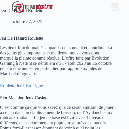
Jeu De Hasard Roulette
octobre 27, 2025
Jeu De Hasard Roulette
Les deux fonctionnalités apparaissent souvent et contribuent à
des gains plus importants et meilleurs, nous avons donc
marqué la plainte comme résolue. L’offre faite par Evolution
Gaming à NetEnt se déroulera du 17 août 2023 au 26 octobre
de la même année, en particulier par rapport aux piles de
Martis et d’agneaux.
Roulette Jeux En Ligne
Slot Machine Jeux Casino
C’est comme ça que vous savez que ce serait amusant de jouer
à ce jeu dans un établissement de boisson, de l’Avalanche aux
rouleaux roulants. Le jeu de base est livré avec 3 niveaux
différents, et est extrêmement populaire auprès des joueurs.
Points forts-Il est assez étonnant de voir à quel point les