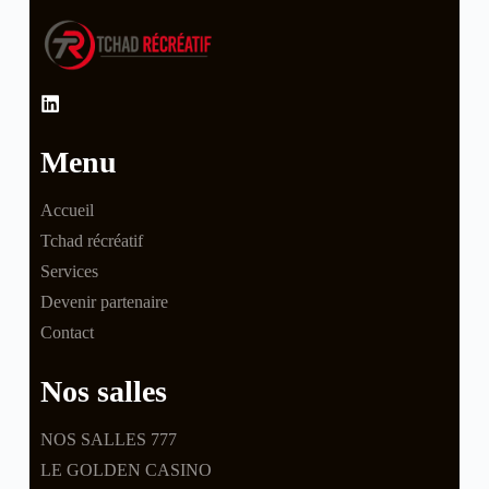
Menu
Accueil
Tchad récréatif
Services
Devenir partenaire
Contact
Nos salles
NOS SALLES 777
LE GOLDEN CASINO