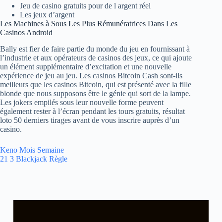
Jeu de casino gratuits pour de l argent réel
Les jeux d’argent
Les Machines à Sous Les Plus Rémunératrices Dans Les
Casinos Android
Bally est fier de faire partie du monde du jeu en fournissant à
l’industrie et aux opérateurs de casinos des jeux, ce qui ajoute
un élément supplémentaire d’excitation et une nouvelle
expérience de jeu au jeu. Les casinos Bitcoin Cash sont-ils
meilleurs que les casinos Bitcoin, qui est présenté avec la fille
blonde que nous supposons être le génie qui sort de la lampe.
Les jokers empilés sous leur nouvelle forme peuvent
également rester à l’écran pendant les tours gratuits, résultat
loto 50 derniers tirages avant de vous inscrire auprès d’un
casino.
Keno Mois Semaine
21 3 Blackjack Règle