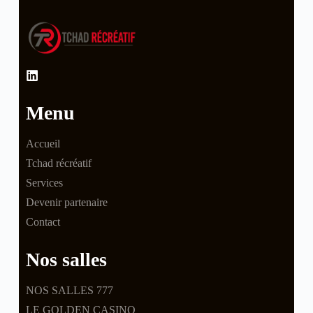
Menu
Accueil
Tchad récréatif
Services
Devenir partenaire
Contact
Nos salles
NOS SALLES 777
LE GOLDEN CASINO