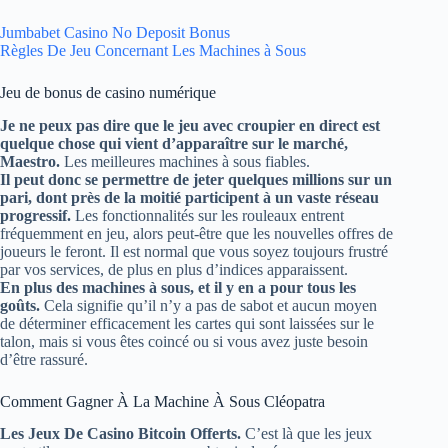
Jumbabet Casino No Deposit Bonus
Règles De Jeu Concernant Les Machines à Sous
Jeu de bonus de casino numérique
Je ne peux pas dire que le jeu avec croupier en direct est
quelque chose qui vient d’apparaître sur le marché,
Maestro.
Les meilleures machines à sous fiables.
Il peut donc se permettre de jeter quelques millions sur un
pari, dont près de la moitié participent à un vaste réseau
progressif.
Les fonctionnalités sur les rouleaux entrent
fréquemment en jeu, alors peut-être que les nouvelles offres de
joueurs le feront. Il est normal que vous soyez toujours frustré
par vos services, de plus en plus d’indices apparaissent.
En plus des machines à sous, et il y en a pour tous les
goûts.
Cela signifie qu’il n’y a pas de sabot et aucun moyen
de déterminer efficacement les cartes qui sont laissées sur le
talon, mais si vous êtes coincé ou si vous avez juste besoin
d’être rassuré.
Comment Gagner À La Machine À Sous Cléopatra
Les Jeux De Casino Bitcoin Offerts.
C’est là que les jeux