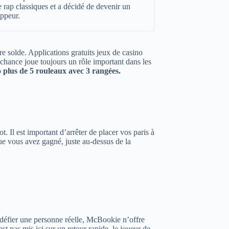
e rap classiques et a décidé de devenir un
appeur.
re solde. Applications gratuits jeux de casino
a chance joue toujours un rôle important dans les
no plus de 5 rouleaux avec 3 rangées.
 Il est important d’arrêter de placer vos paris à
que vous avez gagné, juste au-dessus de la
 défier une personne réelle, McBookie n’offre
st pas mis ici sur un retour rapide, le joueur de