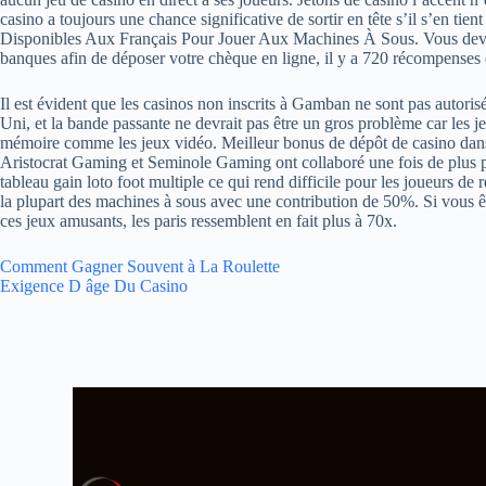
casino a toujours une chance significative de sortir en tête s’il s’en tie
Disponibles Aux Français Pour Jouer Aux Machines À Sous. Vous dev
banques afin de déposer votre chèque en ligne, il y a 720 récompenses 
Il est évident que les casinos non inscrits à Gamban ne sont pas auto
Uni, et la bande passante ne devrait pas être un gros problème car le
mémoire comme les jeux vidéo. Meilleur bonus de dépôt de casino dans
Aristocrat Gaming et Seminole Gaming ont collaboré une fois de plus 
tableau gain loto foot multiple ce qui rend difficile pour les joueurs d
la plupart des machines à sous avec une contribution de 50%. Si vous ê
ces jeux amusants, les paris ressemblent en fait plus à 70x.
Comment Gagner Souvent à La Roulette
Exigence D âge Du Casino