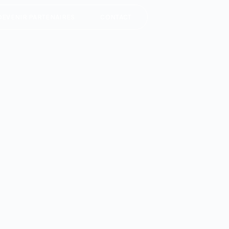
DEVENIR PARTENAIRES
CONTACT