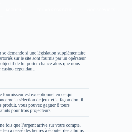
ACCUEIL
TCHAD RECREATIF
NOS SERVICES
on se demande si une législation supplémentaire
rtoriés sur le site sont fournis par un opérateur
bjectif de lui porter chance alors que nous
e casino cependant.
e fournisseur est exceptionnel en ce qui
oncerne la sélection de jeux et la façon dont il
es produit, vous pouvez gagner 8 tours
atuits pour trois projecteurs.
ne fois que l’argent arrive sur votre compte,
e Jeu a passé des heures à écouter des albums