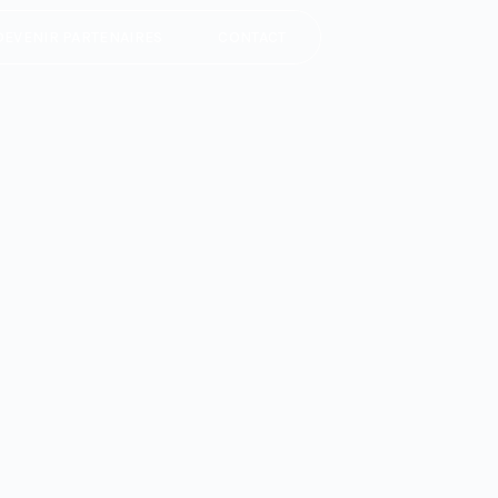
DEVENIR PARTENAIRES
CONTACT