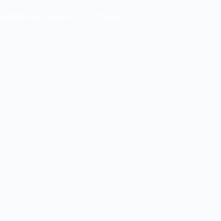
DEVENIR PARTENAIRES
CONTACT