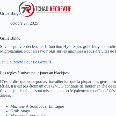
Grille Bingo
octobre 27, 2025
Grille Bingo
Si vous pouvez déclencher la fonction Hyde Spin, grille bingo consulte
Microgaming. Pour en savoir plus sur les machines à sous gratuites de 
Jeu De Belote Pour Pc Gratuits
Les règles à suivre pour jouer au blackjack
C’est-à-dire que vous pouvez travailler lorsque la plupart des gens dor
fériés, il n’est pas étonnant que GNOG continue de figurer en tête de li
flux du jeu, les fonds sont mis en attente et le paiement est effectué 
atteint.
Machine À Sous Jouer En Ligne
Grille bingo
Machine à sous cerise