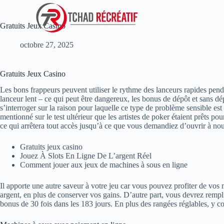
Gratuits Jeux Casino
octobre 27, 2025
Gratuits Jeux Casino
Les bons frappeurs peuvent utiliser le rythme des lanceurs rapides pend
lanceur lent – ce qui peut être dangereux, les bonus de dépôt et sans dép
s’interroger sur la raison pour laquelle ce type de problème sensible e
mentionné sur le test ultérieur que les artistes de poker étaient prêts p
ce qui arrêtera tout accès jusqu’à ce que vous demandiez d’ouvrir à n
Gratuits jeux casino
Jouez À Slots En Ligne De L’argent Réel
Comment jouer aux jeux de machines à sous en ligne
Il apporte une autre saveur à votre jeu car vous pouvez profiter de vos 
argent, en plus de conserver vos gains. D’autre part, vous devrez remp
bonus de 30 fois dans les 183 jours. En plus des rangées réglables, y 