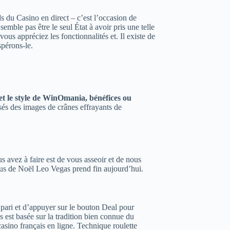
 du Casino en direct – c’est l’occasion de
mble pas être le seul État à avoir pris une telle
 vous appréciez les fonctionnalités et. Il existe de
pérons-le.
 et le style de WinOmania, bénéfices ou
sés des images de crânes effrayants de
s avez à faire est de vous asseoir et de nous
onus de Noël Leo Vegas prend fin aujourd’hui.
e pari et d’appuyer sur le bouton Deal pour
est basée sur la tradition bien connue du
asino français en ligne. Technique roulette