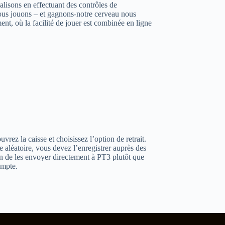
lisons en effectuant des contrôles de
e nous jouons – et gagnons-notre cerveau nous
t, où la facilité de jouer est combinée en ligne
rez la caisse et choisissez l’option de retrait.
aléatoire, vous devez l’enregistrer auprès des
n de les envoyer directement à PT3 plutôt que
ompte.