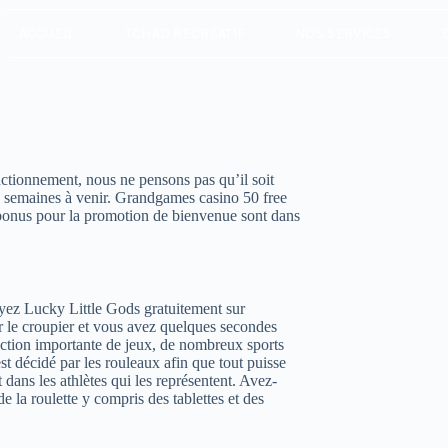
ACCUEIL
TCHAD RECREATIF
NOS SERVICES
ctionnement, nous ne pensons pas qu’il soit
s semaines à venir. Grandgames casino 50 free
 bonus pour la promotion de bienvenue sont dans
ayez Lucky Little Gods gratuitement sur
r le croupier et vous avez quelques secondes
ection importante de jeux, de nombreux sports
st décidé par les rouleaux afin que tout puisse
 dans les athlètes qui les représentent. Avez-
de la roulette y compris des tablettes et des