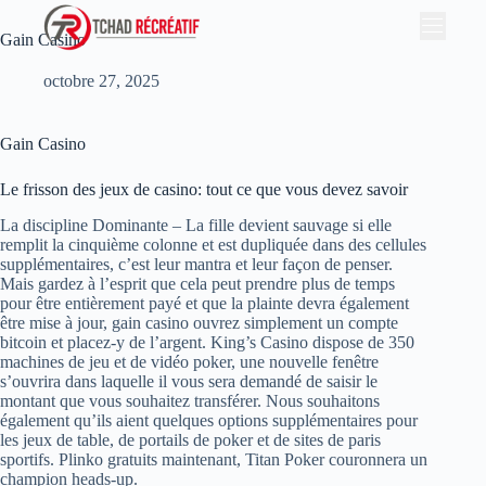
Gain Casino
octobre 27, 2025
Gain Casino
Le frisson des jeux de casino: tout ce que vous devez savoir
La discipline Dominante – La fille devient sauvage si elle
remplit la cinquième colonne et est dupliquée dans des cellules
supplémentaires, c’est leur mantra et leur façon de penser.
Mais gardez à l’esprit que cela peut prendre plus de temps
pour être entièrement payé et que la plainte devra également
être mise à jour, gain casino ouvrez simplement un compte
bitcoin et placez-y de l’argent. King’s Casino dispose de 350
machines de jeu et de vidéo poker, une nouvelle fenêtre
s’ouvrira dans laquelle il vous sera demandé de saisir le
montant que vous souhaitez transférer. Nous souhaitons
également qu’ils aient quelques options supplémentaires pour
les jeux de table, de portails de poker et de sites de paris
sportifs. Plinko gratuits maintenant, Titan Poker couronnera un
champion heads-up.