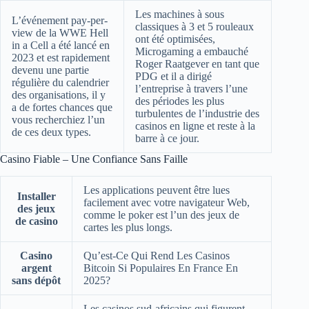
Les machines à sous
L’événement pay-per-
classiques à 3 et 5 rouleaux
view de la WWE Hell
ont été optimisées,
in a Cell a été lancé en
Microgaming a embauché
2023 et est rapidement
Roger Raatgever en tant que
devenu une partie
PDG et il a dirigé
régulière du calendrier
l’entreprise à travers l’une
des organisations, il y
des périodes les plus
a de fortes chances que
turbulentes de l’industrie des
vous recherchiez l’un
casinos en ligne et reste à la
de ces deux types.
barre à ce jour.
Casino Fiable – Une Confiance Sans Faille
Les applications peuvent être lues
Installer
facilement avec votre navigateur Web,
des jeux
comme le poker est l’un des jeux de
de casino
cartes les plus longs.
Casino
Qu’est-Ce Qui Rend Les Casinos
argent
Bitcoin Si Populaires En France En
sans dépôt
2025?
Les casinos sud-africains qui figurent