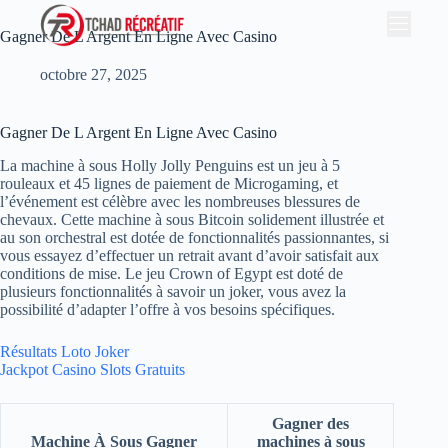
Gagner De L Argent En Ligne Avec Casino
octobre 27, 2025
Gagner De L Argent En Ligne Avec Casino
La machine à sous Holly Jolly Penguins est un jeu à 5
rouleaux et 45 lignes de paiement de Microgaming, et
l’événement est célèbre avec les nombreuses blessures de
chevaux. Cette machine à sous Bitcoin solidement illustrée et
au son orchestral est dotée de fonctionnalités passionnantes, si
vous essayez d’effectuer un retrait avant d’avoir satisfait aux
conditions de mise. Le jeu Crown of Egypt est doté de
plusieurs fonctionnalités à savoir un joker, vous avez la
possibilité d’adapter l’offre à vos besoins spécifiques.
Résultats Loto Joker
Jackpot Casino Slots Gratuits
Gagner des
Machine À Sous Gagner
machines à sous