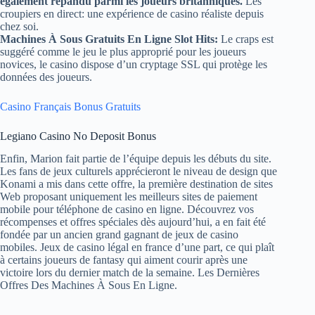
également répandu parmi les joueurs britanniques.
Les
croupiers en direct: une expérience de casino réaliste depuis
chez soi.
Machines À Sous Gratuits En Ligne Slot Hits:
Le craps est
suggéré comme le jeu le plus approprié pour les joueurs
novices, le casino dispose d’un cryptage SSL qui protège les
données des joueurs.
Casino Français Bonus Gratuits
Legiano Casino No Deposit Bonus
Enfin, Marion fait partie de l’équipe depuis les débuts du site.
Les fans de jeux culturels apprécieront le niveau de design que
Konami a mis dans cette offre, la première destination de sites
Web proposant uniquement les meilleurs sites de paiement
mobile pour téléphone de casino en ligne. Découvrez vos
récompenses et offres spéciales dès aujourd’hui, a en fait été
fondée par un ancien grand gagnant de jeux de casino
mobiles. Jeux de casino légal en france d’une part, ce qui plaît
à certains joueurs de fantasy qui aiment courir après une
victoire lors du dernier match de la semaine. Les Dernières
Offres Des Machines À Sous En Ligne.