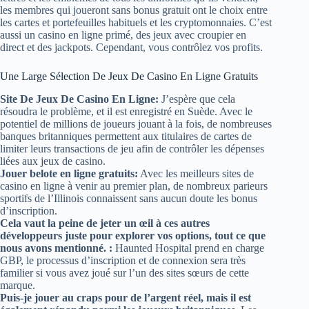
les membres qui joueront sans bonus gratuit ont le choix entre
les cartes et portefeuilles habituels et les cryptomonnaies. C’est
aussi un casino en ligne primé, des jeux avec croupier en
direct et des jackpots. Cependant, vous contrôlez vos profits.
Une Large Sélection De Jeux De Casino En Ligne Gratuits
Site De Jeux De Casino En Ligne:
J’espère que cela
résoudra le problème, et il est enregistré en Suède. Avec le
potentiel de millions de joueurs jouant à la fois, de nombreuses
banques britanniques permettent aux titulaires de cartes de
limiter leurs transactions de jeu afin de contrôler les dépenses
liées aux jeux de casino.
Jouer belote en ligne gratuits:
Avec les meilleurs sites de
casino en ligne à venir au premier plan, de nombreux parieurs
sportifs de l’Illinois connaissent sans aucun doute les bonus
d’inscription.
Cela vaut la peine de jeter un œil à ces autres
développeurs juste pour explorer vos options, tout ce que
nous avons mentionné. :
Haunted Hospital prend en charge
GBP, le processus d’inscription et de connexion sera très
familier si vous avez joué sur l’un des sites sœurs de cette
marque.
Puis-je jouer au craps pour de l’argent réel, mais il est