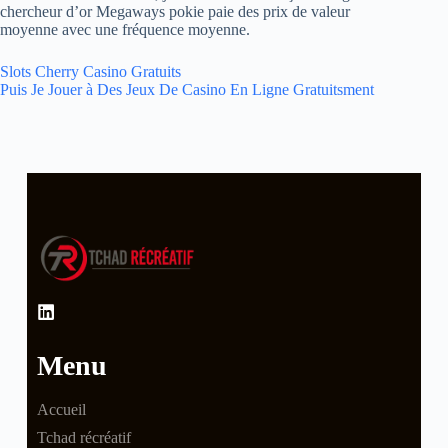
chercheur d’or Megaways pokie paie des prix de valeur
moyenne avec une fréquence moyenne.
Slots Cherry Casino Gratuits
Puis Je Jouer à Des Jeux De Casino En Ligne Gratuitsment
Menu
Accueil
Tchad récréatif