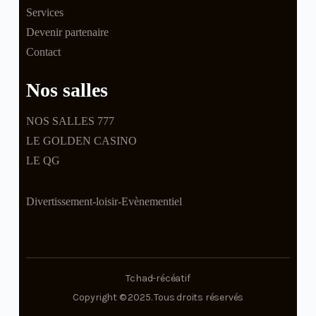
Services
Devenir partenaire
Contact
Nos salles
NOS SALLES 777
LE GOLDEN CASINO
LE QG
Divertissement-loisir-Evènementiel
Tchad-récéatif
Copyright © 2025. Tous droits réservés