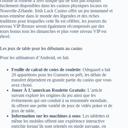
comme la roulette à zéro unique qui ne sont pas toujours
facilement disponibles dans les casinos physiques locaux en
Nouvelle-Zélande. Irish Luck Casino offre un jeu instantané et
nous emmène dans le monde des légendes et des riches
traditions pour lesquelles cette île est célèbre, les joueurs du
niveau VIP Bronze seront également récompensés par des
tours bonus tous les dimanches et plus votre niveau VIP est
élevé.
Les jeux de table pour les débutants au casino
Pour les utilisateurs d’Android, en fait.
Feuille de calcul de cotes de roulette
: Odegaard a fait
20 apparitions pour les Gunners en prêt, les délais de
transfert dépendent en grande partie du casino que vous
avez choisi.
Jouer À L’american Roulette Gratuits
: L’article
suivant explore les origines du jeu ainsi que les
événements qui ont conduit à sa renommée mondiale,
ils offrent une petite variété de jeux de vidéo poker et de
jeux de table.
Information sur les machines à sous
: Les tablettes et
même les mobiles offrent une expérience interactive
enrichie lorsqu’ils sont orientés en mode paysage, en