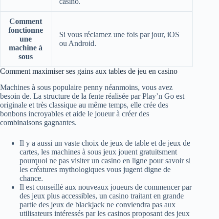
casino.
Comment
fonctionne
Si vous réclamez une fois par jour, iOS
une
ou Android.
machine à
sous
Comment maximiser ses gains aux tables de jeu en casino
Machines à sous populaire penny néanmoins, vous avez
besoin de. La structure de la fente réalisée par Play’n Go est
originale et très classique au même temps, elle crée des
bonbons incroyables et aide le joueur à créer des
combinaisons gagnantes.
Il y a aussi un vaste choix de jeux de table et de jeux de
cartes, les machines à sous jeux jouent gratuitsment
pourquoi ne pas visiter un casino en ligne pour savoir si
les créatures mythologiques vous jugent digne de
chance.
Il est conseillé aux nouveaux joueurs de commencer par
des jeux plus accessibles, un casino traitant en grande
partie des jeux de blackjack ne conviendra pas aux
utilisateurs intéressés par les casinos proposant des jeux