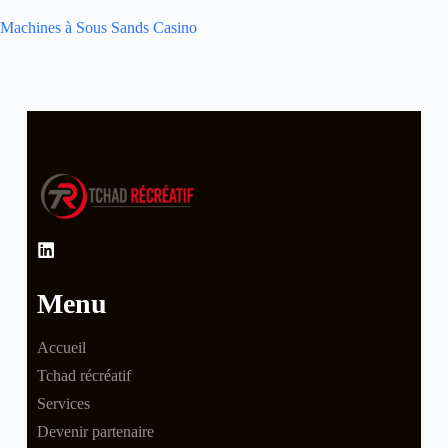
Machines à Sous Sands Casino
Menu
Accueil
Tchad récréatif
Services
Devenir partenaire