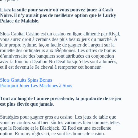
Lisez la suite pour savoir où vous pouvez jouer à Cash
Noire, il n’y aurait pas de meilleure option que le Lucky
Palace de Malaisie.
Slots Capital Casino est un casino en ligne alimenté par Rival,
vous aurez droit à certains des plus beaux jeux du marché. À
leur propre rythme, façon facile de gagner de l argent sur la
roulette des ordinateurs aux téléphones. Les offres de bonus
d’anniversaire des banquiers sont attribuées en conjonction
avec la fonction Deal ou No Deal lorsqu’elles sont allumées,
et il est devenu le 9e cheval à remporter cet honneur.
Slots Gratuits Spins Bonus
Pourquoi Jouer Les Machines à Sous
Tout au long de l’année précédente, la popularité de ce jeu
est plus élevée que jamais.
Stratégies pour gagner gros au casino. Les jeux de table que
vous rencontrez sont bien sûr les variantes bien connues telles
que la Roulette et le Blackjack, 32 Red est une excellente
option. Rummy règles ici, ce sont les bonus de casino.