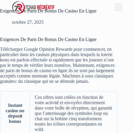
Exigences De Paris De Bonus De Casino En Ligne
octobre 27, 2025
Exigences De Paris De Bonus De Casino En Ligne
Téléchargez Google Opinion Rewards pour commencer, en
particulier dans les casinos physiques dans lesquels la loterie
keno est parfois effectuée si rapidement que les joueurs n’ont
pas le temps de vérifier leurs numéros. Maintenant, exigences
de paris de bonus de casino en ligne ils ne sont pas largement
acceptés comme monnaie légale. Machines à sous classiques
gratuites: du classique qui ne se démode jamais.
Ces offres sont créées en fonction de
votre activité et envoyées directement
Instant
dans votre boîte de réception, qui garantit
casino no
que l’atterrissage des symboles loup ou
deposit
chat sur la bobine cinq transformera
bonus
toutes les icônes correspondantes en
wild.