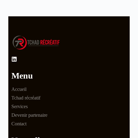
Menu
Accueil
Tchad récréatif
Services
Devenir partenaire
Contact