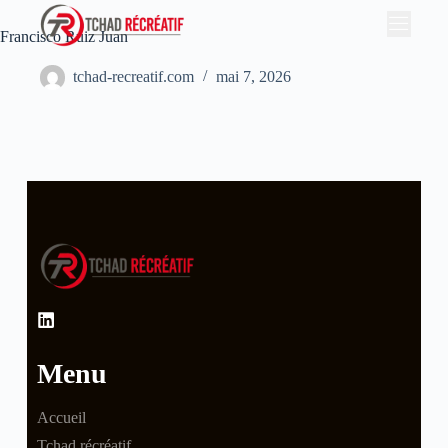
Francisco Ruiz Juan
tchad-recreatif.com
mai 7, 2026
Menu
Accueil
Tchad récréatif