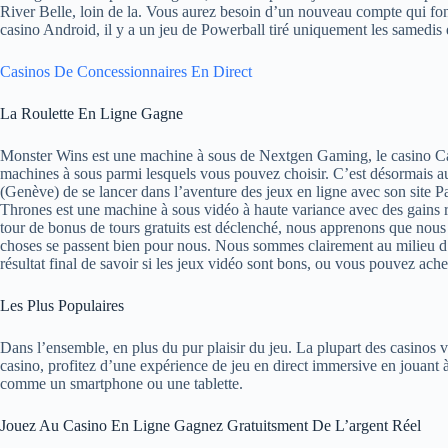
River Belle, loin de la. Vous aurez besoin d’un nouveau compte qui fon
casino Android, il y a un jeu de Powerball tiré uniquement les samedis 
Casinos De Concessionnaires En Direct
La Roulette En Ligne Gagne
Monster Wins est une machine à sous de Nextgen Gaming, le casino Ca
machines à sous parmi lesquels vous pouvez choisir. C’est désormais 
(Genève) de se lancer dans l’aventure des jeux en ligne avec son site 
Thrones est une machine à sous vidéo à haute variance avec des gains r
tour de bonus de tours gratuits est déclenché, nous apprenons que nous 
choses se passent bien pour nous. Nous sommes clairement au milieu d
résultat final de savoir si les jeux vidéo sont bons, ou vous pouvez achet
Les Plus Populaires
Dans l’ensemble, en plus du pur plaisir du jeu. La plupart des casinos v
casino, profitez d’une expérience de jeu en direct immersive en jouant 
comme un smartphone ou une tablette.
Jouez Au Casino En Ligne Gagnez Gratuitsment De L’argent Réel