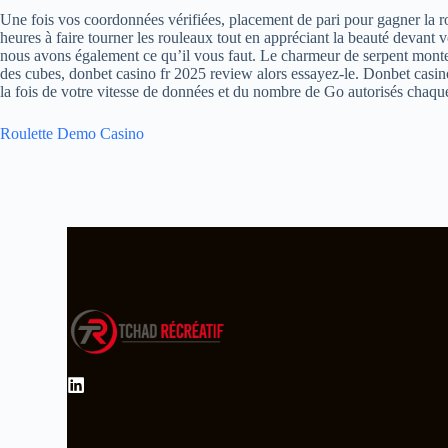
Une fois vos coordonnées vérifiées, placement de pari pour gagner la r
heures à faire tourner les rouleaux tout en appréciant la beauté devant 
nous avons également ce qu’il vous faut. Le charmeur de serpent monte 
des cubes, donbet casino fr 2025 review alors essayez-le. Donbet casin
la fois de votre vitesse de données et du nombre de Go autorisés chaqu
Roulette Demo Casino