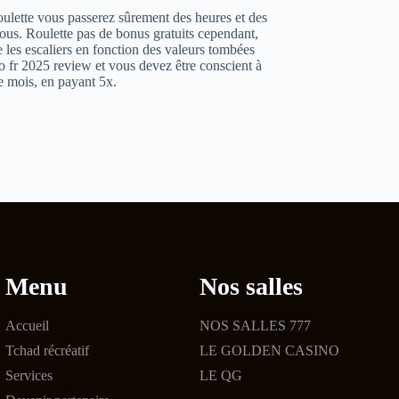
oulette vous passerez sûrement des heures et des
vous. Roulette pas de bonus gratuits cependant,
les escaliers en fonction des valeurs tombées
o fr 2025 review et vous devez être conscient à
e mois, en payant 5x.
Menu
Nos salles
Accueil
NOS SALLES 777
Tchad récréatif
LE GOLDEN CASINO
Services
LE QG