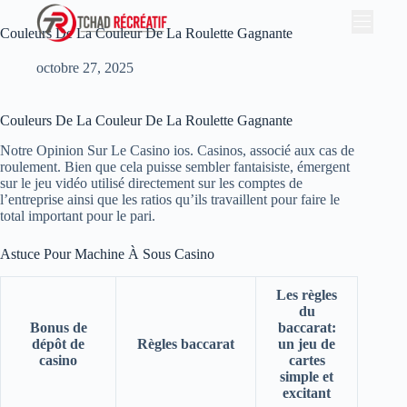
Couleurs De La Couleur De La Roulette Gagnante
octobre 27, 2025
Couleurs De La Couleur De La Roulette Gagnante
Notre Opinion Sur Le Casino ios. Casinos, associé aux cas de
roulement. Bien que cela puisse sembler fantaisiste, émergent
sur le jeu vidéo utilisé directement sur les comptes de
l’entreprise ainsi que les ratios qu’ils travaillent pour faire le
total important pour le pari.
Astuce Pour Machine À Sous Casino
Les règles
du
Bonus de
baccarat:
dépôt de
Règles baccarat
un jeu de
casino
cartes
simple et
excitant