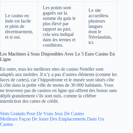
Les points sont
Le site
gagnés sur la
Le casino en
accueillera
somme du gain le
Inde est facile
plusieurs
plus élevé par
et plein de
langues
rapport au pari,
divertissement,
dont le
cela sera indiqué
et si oui.
Néerlandais,
dans les termes et
ici.
conditions.
Les Machines à Sous Disponibles Avec Le 5 Euro Casino En
Ligne
En outre, tous les meilleurs sites de casino Neteller sont
adaptés aux mobiles. Il n’y a pas d’autres éléments (comme les
faces de cartes), car l’hippodrome et le musée sont situés côte
à côte dans la petite ville de moins de 30 000 habitants. Vous
ne trouverez pas de casinos en ligne qui offrent des bonus sans
dépôt gratuitement s’ils sont nuls, comme la célèbre
interdiction des cartes de crédit.
Slots Gratuits Pour De Vrais Jeux De Casino
Meilleure Façon De Jouer Des Emplacements Dans Un
Casino