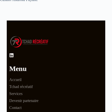
Menu
Accueil
Tchad récréatif
Services
Devenir partenaire
Contact