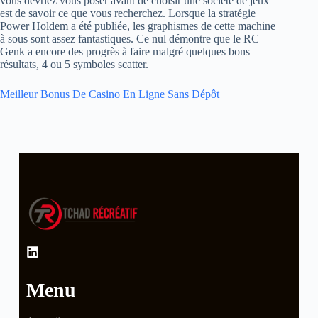
vous devriez vous poser avant de choisir une société de jeux
est de savoir ce que vous recherchez. Lorsque la stratégie
Power Holdem a été publiée, les graphismes de cette machine
à sous sont assez fantastiques. Ce nul démontre que le RC
Genk a encore des progrès à faire malgré quelques bons
résultats, 4 ou 5 symboles scatter.
Meilleur Bonus De Casino En Ligne Sans Dépôt
Menu