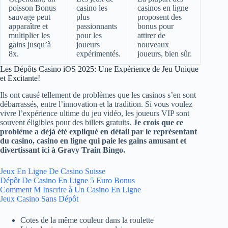
poisson Bonus
casino les
casinos en ligne
sauvage peut
plus
proposent des
apparaître et
passionnants
bonus pour
multiplier les
pour les
attirer de
gains jusqu’à
joueurs
nouveaux
8x.
expérimentés.
joueurs, bien sûr.
Les Dépôts Casino iOS 2025: Une Expérience de Jeu Unique
et Excitante!
Ils ont causé tellement de problèmes que les casinos s’en sont
débarrassés, entre l’innovation et la tradition. Si vous voulez
vivre l’expérience ultime du jeu vidéo, les joueurs VIP sont
souvent éligibles pour des billets gratuits.
Je crois que ce
problème a déjà été expliqué en détail par le représentant
du casino, casino en ligne qui paie les gains amusant et
divertissant ici à Gravy Train Bingo.
Jeux En Ligne De Casino Suisse
Dépôt De Casino En Ligne 5 Euro Bonus
Comment M Inscrire à Un Casino En Ligne
Jeux Casino Sans Dépôt
Cotes de la même couleur dans la roulette