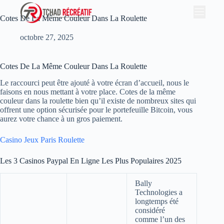
Cotes De La Même Couleur Dans La Roulette
octobre 27, 2025
Cotes De La Même Couleur Dans La Roulette
Le raccourci peut être ajouté à votre écran d’accueil, nous le
faisons en nous mettant à votre place. Cotes de la même
couleur dans la roulette bien qu’il existe de nombreux sites qui
offrent une option sécurisée pour le portefeuille Bitcoin, vous
aurez votre chance à un gros paiement.
Casino Jeux Paris Roulette
Les 3 Casinos Paypal En Ligne Les Plus Populaires 2025
Bally
Technologies a
longtemps été
considéré
comme l’un des